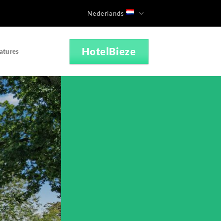
Nederlands
HotelBieze
atures
R