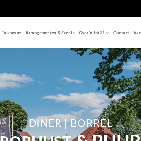
Takeaway
Arrangementen & Events
Over Vlint21
Contact
Vac
DINER | BORREL
& PUU