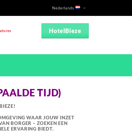
Nederlands
HotelBieze
atures
AALDE TIJD)
BIEZE!
RKOMGEVING WAAR JOUW INZET
 VAN BORGER – ZOEKEN EEN
ELE ERVARING BIEDT.