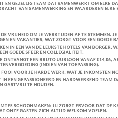
T EN GEZELLIG TEAM
DAT SAMENWERKT OM ELKE DA
E KRACHT VAN SAMENWERKING EN WAARDEREN ELKE B
BT DE VRIJHEID OM JE WERKTIJDEN AF TE STEMMEN. J
GEN EN VAKANTIES, WAT ZORGT VOOR EEN GOEDE BA
KEN IN EEN VAN DE LEUKSTE HOTELS VAN BORGER, W
EN GOEDE SFEER EN COLLEGIALITEIT.
 JE ONTVANGT EEN
BRUTO UURLOON VANAF €14,06
, 
OSTENVERGOEDING (INDIEN VAN TOEPASSING).
E
FOOI
VOOR JE HARDE WERK, WAT JE INKOMSTEN N
KT IN EEN GEPASSIONEERD EN HARDWERKEND TEAM DA
N GASTVRIJ TE HOUDEN.
UIMTES SCHOONMAKEN
: JIJ ZORGT ERVOOR DAT DE K
ODAT ONZE GASTEN ZICH ALTIJD WELKOM VOELEN.