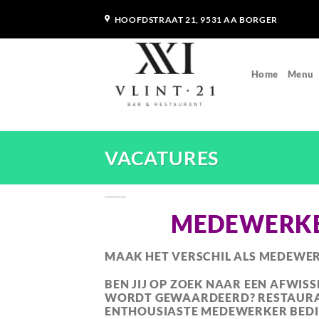
Ga
HOOFDSTRAAT 21, 9531 AA BORGER
naar
inhoud
Home
Menu
VACATURES
MEDEWERKER
MAAK HET VERSCHIL ALS MEDEWERK
BEN JIJ OP ZOEK NAAR EEN AFWIS
WORDT GEWAARDEERD?
RESTAURAN
ENTHOUSIASTE
MEDEWERKER BEDI