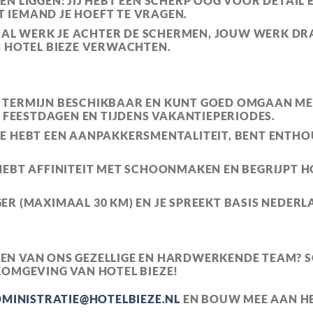
EN LIGGEN
: JIJ HEBT EEN SCHERP OOG VOOR DETAIL
AT IEMAND JE HOEFT TE VRAGEN.
 AL WERK JE ACHTER DE SCHERMEN, JOUW WERK DRA
N HOTEL BIEZE VERWACHTEN.
 TERMIJN BESCHIKBAAR
EN KUNT GOED OMGAAN MET
P FEESTDAGEN EN TIJDENS VAKANTIEPERIODES.
 JE HEBT EEN
AANPAKKERSMENTALITEIT
, BENT ENTH
 HEBT
AFFINITEIT MET SCHOONMAKEN
EN BEGRIJPT H
GER
(MAXIMAAL 30 KM) EN JE SPREEKT
BASIS NEDERL
AKEN VAN ONS GEZELLIGE EN HARDWERKENDE TEAM? S
RKOMGEVING VAN
HOTEL BIEZE
!
MINISTRATIE@HOTELBIEZE.NL
EN BOUW MEE AAN HE